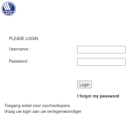
Toggl
navig
PLEASE LOGIN
Username :
Password :
Login
I forgot my password
Toegang enkel voor voortverkopers.
Vraag uw login aan uw vertegenwoordiger